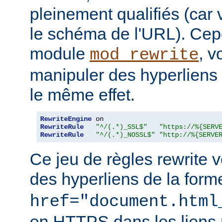
pleinement qualifiés (car
le schéma de l'URL). Cepe
module
, 
mod_rewrite
manipuler des hyperliens r
le même effet.
RewriteEngine
RewriteRule
"^/(.*)_SSL$"
"https://%{SERV
RewriteRule
"^/(.*)_NOSSL$"
"http://%{SERVE
Ce jeu de règles rewrite v
des hyperliens de la for
href="document.html
en HTTPS dans les liens 