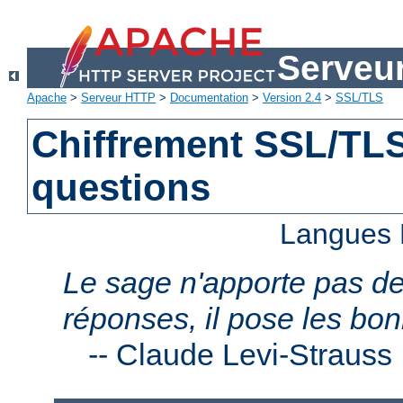
Serveu
Apache
>
Serveur HTTP
>
Documentation
>
Version 2.4
>
SSL/TLS
Chiffrement SSL/TLS 
questions
Langues 
Le sage n'apporte pas d
réponses, il pose les bo
--
Claude Levi-Strauss