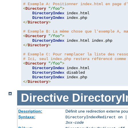
# Exemple A: Positionner index.html en page d
<
Directory
"/foo"
>
DirectoryIndex
 index
.
html

DirectoryIndex
 index
.
</
Directory
>
# Exemple B: La même chose que l'exemple A, m
<
Directory
"/foo"
>
DirectoryIndex
 index
.
html index
.
</
Directory
>
# Exemple C: Pour remplacer la liste des ress
# Ici, seul index.php restera référencé comme
<
Directory
"/foo"
>
DirectoryIndex
 index
.
html

DirectoryIndex
 disabled

DirectoryIndex
 index
.
</
Directory
>
Directive
Directory
Description:
Définit une redirection externe pou
Syntaxe:
DirectoryIndexRedirect on |
3xx-code