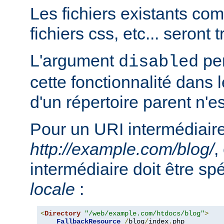
Les fichiers existants c
fichiers css, etc... seront
L'argument
per
disabled
cette fonctionnalité dans l
d'un répertoire parent n'e
Pour un URI intermédiaire
http://example.com/blog/
,
intermédiaire doit être sp
locale
:
<
Directory
"/web/example.com/htdocs/blog"
>
FallbackResource
/
blog
/
index
.