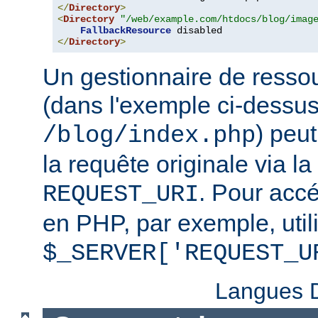
</
Directory
>
<
Directory
"/web/example.com/htdocs/blog/imag
FallbackResource
</
Directory
>
Un gestionnaire de ressou
(dans l'exemple ci-dessu
) peu
/blog/index.php
la requête originale via l
. Pour accé
REQUEST_URI
en PHP, par exemple, util
$_SERVER['REQUEST_U
Langues D