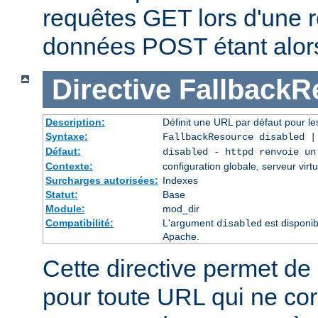
requêtes GET lors d'une re
données POST étant alor
Directive
FallbackR
Description:
Définit une URL par défaut pour les
Syntaxe:
FallbackResource disabled 
Défaut:
disabled - httpd renvoie un
Contexte:
configuration globale, serveur virtu
Surcharges autorisées:
Indexes
Statut:
Base
Module:
mod_dir
Compatibilité:
L'argument
est disponib
disabled
Apache.
Cette directive permet de 
pour toute URL qui ne co