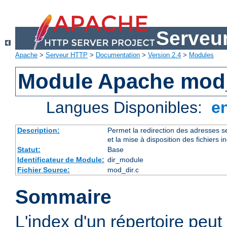
Serveu
Apache
>
Serveur HTTP
>
Documentation
>
Version 2.4
>
Modules
Module Apache mod
Langues Disponibles:
e
Description:
Permet la redirection des adresses se
et la mise à disposition des fichiers i
Statut:
Base
Identificateur de Module:
dir_module
Fichier Source:
mod_dir.c
Sommaire
L'index d'un répertoire peut