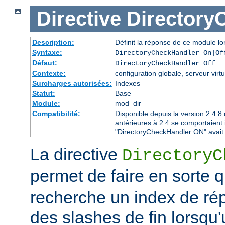
Directive
Directory
Description:
Définit la réponse de ce module lor
Syntaxe:
DirectoryCheckHandler On|Of
Défaut:
DirectoryCheckHandler Off
Contexte:
configuration globale, serveur virtu
Surcharges autorisées:
Indexes
Statut:
Base
Module:
mod_dir
Compatibilité:
Disponible depuis la version 2.4.
antérieures à 2.4 se comportaient
"DirectoryCheckHandler ON" avait é
La directive
DirectoryC
permet de faire en sorte 
recherche un index de rép
des slashes de fin lorsqu'