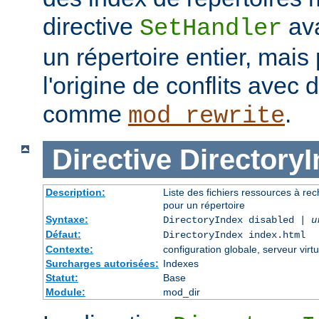
directive
ava
SetHandler
un répertoire entier, mais
l'origine de conflits avec
comme
.
mod_rewrite
Directive
Directory
Description:
Liste des fichiers ressources à re
pour un répertoire
Syntaxe:
DirectoryIndex disabled |
u
Défaut:
DirectoryIndex index.html
Contexte:
configuration globale, serveur virtu
Surcharges autorisées:
Indexes
Statut:
Base
Module:
mod_dir