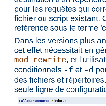
pour les requêtes qui cor
fichier ou script existant.
référence sous le terme 'co
Dans les versions plus an
cet effet nécessitait en gé
, et l'utilis
mod_rewrite
conditionnels
et
pou
-f
-d
des fichiers et répertoire
seule ligne de configurati
FallbackResource
/
index
.
php