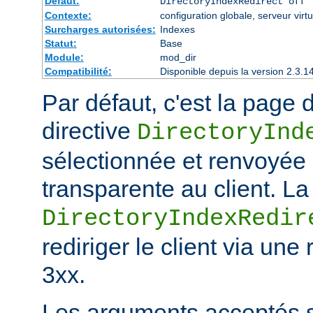
Défaut:
DirectoryIndexRedirect off
Contexte:
configuration globale, serveur virtu
Surcharges autorisées:
Indexes
Statut:
Base
Module:
mod_dir
Compatibilité:
Disponible depuis la version 2.3.1
Par défaut, c'est la page d
directive
DirectoryInd
sélectionnée et renvoyée
transparente au client. La
DirectoryIndexRedir
rediriger le client via une
3xx.
Les arguments acceptés s