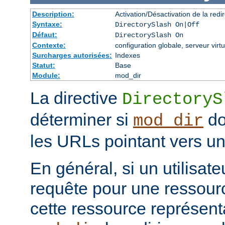
Description:
Activation/Désactivation de la redir
Syntaxe:
DirectorySlash On|Off
Défaut:
DirectorySlash On
Contexte:
configuration globale, serveur virtu
Surcharges autorisées:
Indexes
Statut:
Base
Module:
mod_dir
La directive
DirectoryS
déterminer si
do
mod_dir
les URLs pointant vers un 
En général, si un utilisat
requête pour une ressourc
cette ressource représenta